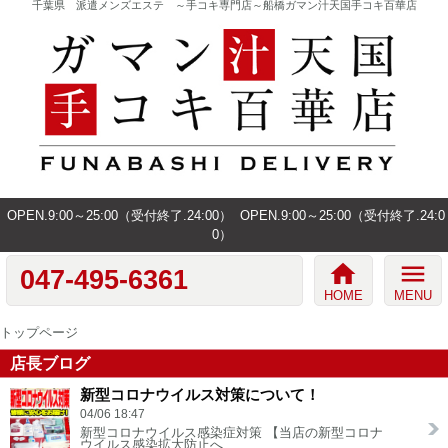
千葉県 派遣メンズエステ ～手コキ専門店～船橋ガマン汁天国手コキ百華店
OPEN.9:00～25:00（受付終了.24:00）
OPEN.9:00～25:00（受付終了.24:0
0）
home
menu
047-495-6361
HOME
MENU
トップページ
店長ブログ
新型コロナウイルス対策について！
04/06 18:47
新型コロナウイルス感染症対策 【当店の新型コロナ
ウイルス感染拡大防止へ…