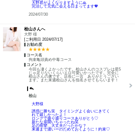
大野君がよくなりますように🙏
完治して元気に会える日まってます💖
2024/07/30
桧山さんへ
大野 様
[ご利用日 2024/07/17]
お勧め度
コース名
拘束亀頭責め中毒コース
コメント
今回も凄くよかったです。桧山さんのコスプレは星5
じゃ足りないくらいエロ可愛いかったです。完全に
桧山さんの虜です。店長に一言 ありがとうござい
ます。また来週桧山さんを指名させてもらいます！
桧山
大野様
誘惑に勝ち笑 タイミングよく会いにきてく
れて嬉しかったよ！
ロングで盛り盛りコースありがとう♡
新たな扉開いちゃったね笑
足の痙攣…大丈夫だったかな？
来週まで濃いーのためておくように！約束♡