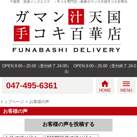
千葉県 派遣メンズエステ ～手コキ専門店～船橋ガマン汁天国手コキ百華店
OPEN.9:00～25:00（受付終了.24:00）
OPEN.9:00～25:00（受付終了.24:0
0）
home
menu
047-495-6361
HOME
MENU
トップページ
お客様の声
お客様の声
お客様の声を投稿する