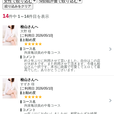
絞り込みをクリア
14
件中
1～14
件目を表示
桧山さんへ
大野 様
[ご利用日 2026/05/10]
お勧め度
コース名
拘束亀頭責め中毒コース
コメント
約２年ぶりに利用させて貰いました。自分はこの店
が大好きです。また利用させて頂きます。今後も桧
山さん一択です。本当に綺麗で可愛くてエロくて最
高でした。ありがとうございます。
桧山さんへ
すずき 様
[ご利用日 2026/05/10]
お勧め度
コース名
拘束亀頭責め中毒コース
コメント
一年ぶりにお会いしましたが、相変わらずお綺麗