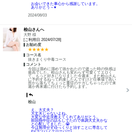
お会いできた事心から感謝しています。
ありがとう～♥️
2024/08/03
桧山さんへ
大野 様
[ご利用日 2024/07/28]
お勧め度
コース名
抜きまくり中毒コース
コメント
今回は溜めに溜めて抜かれたので逝った時の快感は
最高でした。桧山さんも変わらず可愛くてエロく
て、もっと好きになりました今週末、また桧山さん
に予約するねって約束したんですけど仕事場で高い
所から落ちてちょっと重症のケガしちゃったので来
週か再来週に行けたら予約します。
桧山
え、大丈夫？
大丈夫じゃないよね。
大変な中近況教えてくれてありがとう。
前回熱中症の話もしてたので体調大丈夫かな
と心配してました…😭
今は無理せずゆっくりと治すことに専念して
ね(ヨツバノクローバー)