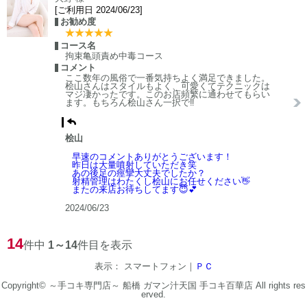
[ご利用日 2024/06/23]
お勧め度
コース名
拘束亀頭責め中毒コース
コメント
ここ数年の風俗で一番気持ちよく満足できました。
桧山さんはスタイルもよく、可愛くてテクニックは
マジ凄かったです。このお店頻繁に通わせてもらい
ます。もちろん桧山さん一択で‼️
桧山
早速のコメントありがとうございます！
昨日は大量噴射していただき笑
あの後足の痙攣大丈夫でしたか？
射精管理はわたくし桧山にお任せください👋
またの来店お待ちしてます😇💕
2024/06/23
14
件中
1～14
件目を表示
表示： スマートフォン｜
ＰＣ
Copyright©
～手コキ専門店～ 船橋 ガマン汁天国 手コキ百華店
All rights res
erved.