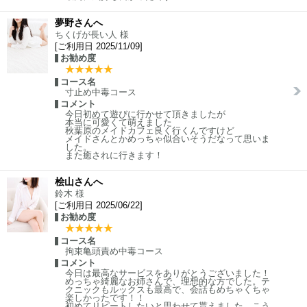
夢野さんへ
ちくげが長い人 様
[ご利用日 2025/11/09]
お勧め度
コース名
寸止め中毒コース
コメント
今日初めて遊びに行かせて頂きましたが
本当に可愛くて萌えました
秋葉原のメイドカフェ良く行くんですけど
メイドさんとかめっちゃ似合いそうだなって思いま
した。
また癒されに行きます！
桧山さんへ
鈴木 様
[ご利用日 2025/06/22]
お勧め度
コース名
拘束亀頭責め中毒コース
コメント
今日は最高なサービスをありがとうございました！
めっちゃ綺麗なお姉さんで、理想的な方でした。テ
クニックもルックスも最高で、会話もめちゃくちゃ
楽しかったです！！
初めてリピートしたいと思わせて貰えました。こう