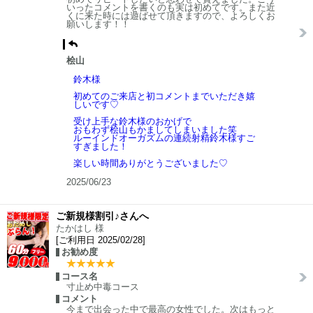
いったコメントを書くのも実は初めてです。また近
くに来た時には遊ばせて頂きますので、よろしくお
願いします！！
桧山
鈴木様
初めてのご来店と初コメントまでいただき嬉
しいです♡
受け上手な鈴木様のおかげで
おもわず桧山もかましてしまいました笑
ルーインドオーガズムの連続射精鈴木様すご
すぎました！
楽しい時間ありがとうございました♡
2025/06/23
ご新規様割引♪さんへ
たかはし 様
[ご利用日 2025/02/28]
お勧め度
コース名
寸止め中毒コース
コメント
今まで出会った中で最高の女性でした。次はもっと