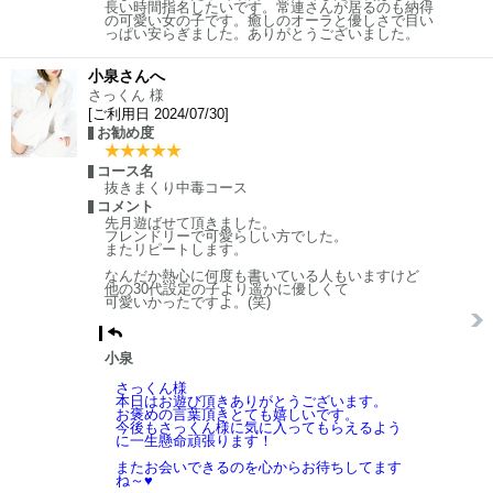
長い時間指名したいです。常連さんが居るのも納得
の可愛い女の子です。癒しのオーラと優しさで目い
っぱい安らぎました。ありがとうございました。
小泉さんへ
さっくん 様
[ご利用日 2024/07/30]
お勧め度
コース名
抜きまくり中毒コース
コメント
先月遊ばせて頂きました。
フレンドリーで可愛らしい方でした。
またリピートします。
なんだか熱心に何度も書いている人もいますけど
他の30代設定の子より遥かに優しくて
可愛いかったですよ。(笑)
小泉
さっくん様
本日はお遊び頂きありがとうございます。
お褒めの言葉頂きとても嬉しいです。
今後もさっくん様に気に入ってもらえるよう
に一生懸命頑張ります！
またお会いできるのを心からお待ちしてます
ね～♥️