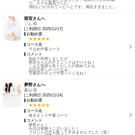
で、テクも最高でした。
3回もいかされてへとへとです。満足すぎました。
雨宮さんへ
ごん 様
[ご利用日 2025/11/17]
お勧め度
コース名
寸止め中毒コース
コメント
初めて利用しましたが
雨宮ちゃんのテクニックはヤバイね！
こんな気持ち良くだしたの初めてかも
お話も楽しかったなぁ
宇都宮のギョウザ買ってくるね！
夢野さんへ
森山 様
[ご利用日 2025/11/14]
お勧め度
コース名
抜きまくり中毒コース
コメント
夢野さん！
今日は有難うございました！
フロントの方も疑ってすみませんでした（笑）