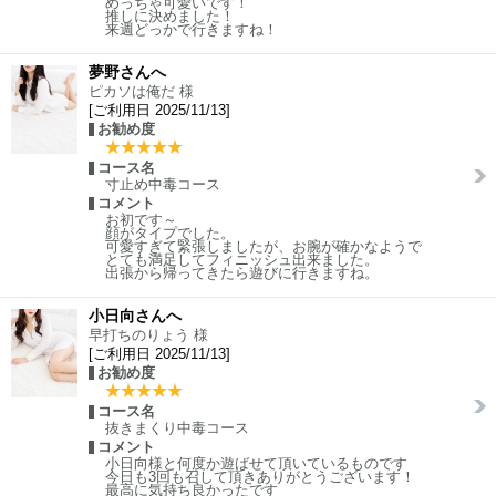
めっちゃ可愛いです！
推しに決めました！
来週どっかで行きますね！
夢野さんへ
ピカソは俺だ 様
[ご利用日 2025/11/13]
お勧め度
コース名
寸止め中毒コース
コメント
お初です～
顔がタイプでした。
可愛すぎて緊張しましたが、お腕が確かなようで
とても満足してフィニッシュ出来ました。
出張から帰ってきたら遊びに行きますね。
小日向さんへ
早打ちのりょう 様
[ご利用日 2025/11/13]
お勧め度
コース名
抜きまくり中毒コース
コメント
小日向様と何度か遊ばせて頂いているものです
今日も3回も召して頂きありがとうございます！
最高に気持ち良かったです