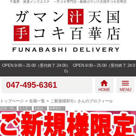
千葉県 派遣メンズエステ ～手コキ専門店～船橋ガマン汁天国手コキ百華店
OPEN.9:00～25:00（受付終了.24:00）
OPEN.9:00～25:00（受付終了.24:0
0）
home
menu
047-495-6361
HOME
MENU
トップページ
在籍一覧
ご新規様割引♪ さんのプロフィール
店長一押し
大人気！
お勧め！
衝撃割引！